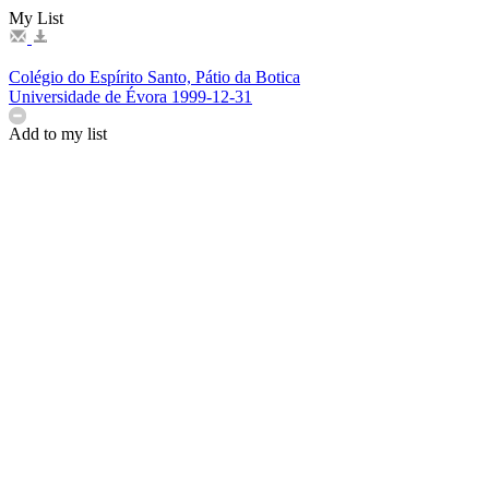
My List
Colégio do Espírito Santo, Pátio da Botica
Universidade de Évora
1999-12-31
Add to my list