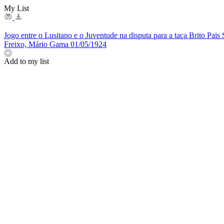
My List
Jogo entre o Lusitano e o Juventude na disputa para a taça Brito Pais
Freixo, Mário Gama
01/05/1924
Add to my list